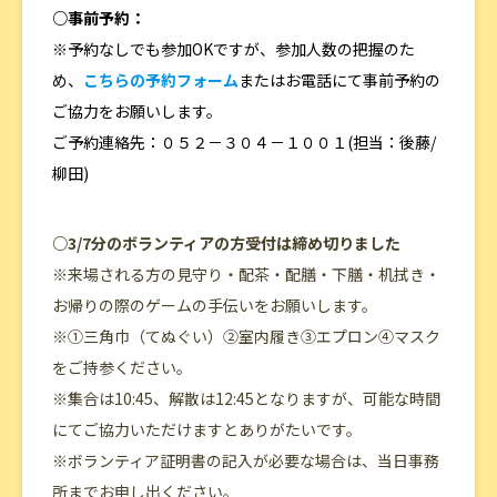
○事前予約：
※予約なしでも参加OKですが、参加人数の把握のた
め、
こちらの予約フォーム
またはお電話にて事前予約の
ご協力をお願いします。
ご予約連絡先：０５２－３０４－１００１(担当：後藤/
柳田)
○3/7分のボランティアの方受付は締め切りました
※来場される方の見守り・配茶・配膳・下膳・机拭き・
お帰りの際のゲームの手伝いをお願いします。
※①三角巾（てぬぐい）②室内履き③エプロン④マスク
をご持参ください。
※集合は10:45、解散は12:45となりますが、可能な時間
にてご協力いただけますとありがたいです。
※ボランティア証明書の記入が必要な場合は、当日事務
所までお申し出ください。