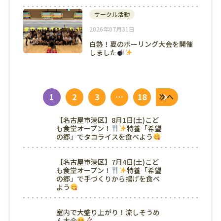
サークル活動
2026年07月31日
白熱！夏のボーリング大会を開催
しました
1
2
3
…
18
次へ
【名古屋市港区】8月1日(土)こど
も食堂オープン！
特養「希望
の郷」でタコライスを食べよう
【名古屋市港区】7月4日(土)こど
も食堂オープン！
特養「希望
の郷」で手づくりから揚げを食べ
よう
室内で大盛り上がり！流しそうめ
ん大会