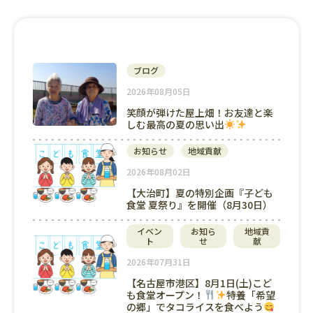
ブログ
2026年08月05日
笑顔が弾けた屋上畑！お友達と楽
しむ最高の夏の思い出
お知らせ
地域貢献
2026年08月02日
【大治町】夏の特別企画『子ども
食堂 夏祭り』を開催（8月30日）
イベン
お知ら
地域貢
ト
せ
献
2026年07月31日
【名古屋市港区】8月1日(土)こど
も食堂オープン！
特養「希望
の郷」でタコライスを食べよう